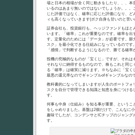
場と日本の相場が全く同じ動きをしたり、、、本
いるのはあまり無いのではないでしょうか。。。
じた評価ではなく、確率に応じた評価になり、ど
ィも高くなっていきます(ボク自身も甘いのと苦い
証券会社も、投資銀行も、ヘッジファンドもほと
います。「確率」これが重要なのです。確率を出
す。定量化のためには「データ」が必要です。膨
スク」を最小化できる仕組みになっているのです
「感情」で判断するようになるので、勝てる確率
投機の究極的なものが「宝くじ」ですが、それは
それなりに納得するものなので、株もこれと同じ
る「確率」は確実に減ります。※ちなみに「宝く
最悪の還元率なのでギャンブルofギャンブルなの
教科書的になってしまいますが人生のポートフォ
スクを自分で管理できる知識と知恵を身につける
す。
何事も中身（仕組み）を知る事が重要、というこ
をしゃめりました。基盤は2個だけで、こんなに
趣味でしたが、コンデンサとICチップのジャング
す。