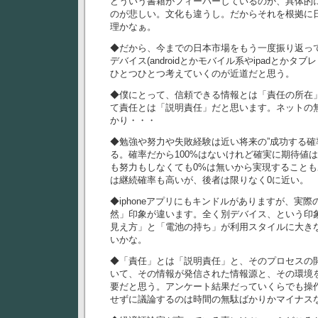
どういう書籍がフィーバーしているのか、具体的
のが悲しい。文化も違うし。だからそれを根拠に
理かなぁ。
◆だから、今までの日本市場をもう一度振り返っ
デバイス(androidとかモバイル系やipadとかタ
ひとつひとつ考えていくのが近道だと思う。
◆僕にとって、信頼できる情報とは「責任の所在
て責任とは「説明責任」だと思います。ネットの
かり・・・
◆勉強や努力や失敗経験は近い将来の”成功する確
る。確率だから100%はないけれど確実に期待値
も努力もしなくても0%は無いから実現すること
は継続確率も高いが、後者は限りなく0に近い。
◆iphoneアプリにもキンドルがありますが、実
然」印象が違います。全く別デバイス、という印
見え方」と「電池の持ち」が利用スタイルに大き
いかな。
◆「責任」とは「説明責任」と、そのプロセスの
いて、その情報が発信された情報源と、その環境
要だと思う。アンケート結果だっていくらでも操
せずに議論するのは時間の無駄ばかりかマイナス