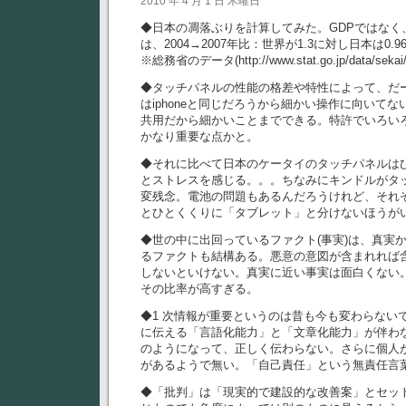
2010 年 4 月 1 日 木曜日
◆日本の凋落ぶりを計算してみた。GDPではなく、
は、2004→2007年比：世界が1.3に対し日本は0.9
※総務省のデータ(http://www.stat.go.jp/data/sek
◆タッチパネルの性能の格差や特性によって、だー
はiphoneと同じだろうから細かい操作に向いてな
共用だから細かいことまでできる。特許でいろい
かなり重要な点かと。
◆それに比べて日本のケータイのタッチパネルはひど
とストレスを感じる。。。ちなみにキンドルがタ
変残念。電池の問題もあるんだろうけれど、それ
とひとくくりに「タブレット」と分けないほうが
◆世の中に出回っているファクト(事実)は、真実
るファクトも結構ある。悪意の意図が含まれれば
しないといけない。真実に近い事実は面白くない
その比率が高すぎる。
◆1 次情報が重要というのは昔も今も変わらない
に伝える「言語化能力」と「文章化能力」が伴わ
のようになって、正しく伝わらない。さらに個人
があるようで無い。「自己責任」という無責任言
◆「批判」は「現実的で建設的な改善案」とセッ