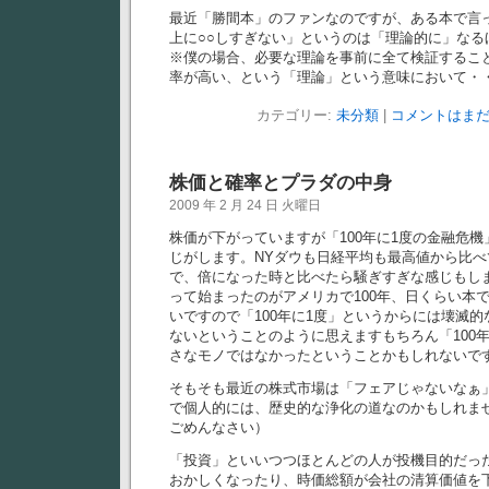
最近「勝間本」のファンなのですが、ある本で言
上に○○しすぎない」というのは「理論的に」なる
※僕の場合、必要な理論を事前に全て検証するこ
率が高い、という「理論」という意味において・・
カテゴリー:
未分類
|
コメントはまだ
株価と確率とプラダの中身
2009 年 2 月 24 日 火曜日
株価が下がっていますが「100年に1度の金融危
じがします。NYダウも日経平均も最高値から比
で、倍になった時と比べたら騒ぎすぎな感じもし
って始まったのがアメリカで100年、日くらい本
いですので「100年に1度」というからには壊滅
ないということのように思えますもちろん「100
さなモノではなかったということかもしれないで
そもそも最近の株式市場は「フェアじゃないなぁ
で個人的には、歴史的な浄化の道なのかもしれま
ごめんなさい）
「投資」といいつつほとんどの人が投機目的だっ
おかしくなったり、時価総額が会社の清算価値を