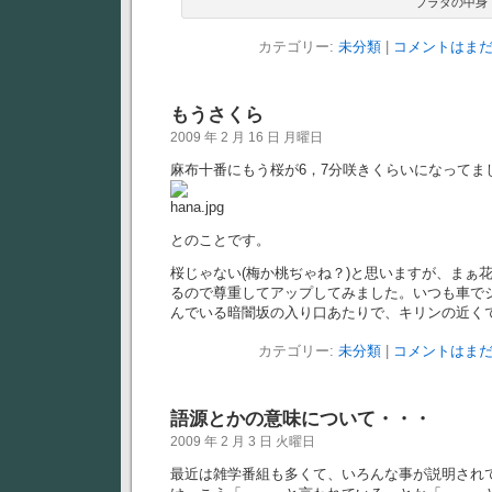
プラダの中身
カテゴリー:
未分類
|
コメントはまだ
もうさくら
2009 年 2 月 16 日 月曜日
麻布十番にもう桜が6，7分咲きくらいになってま
とのことです。
桜じゃない(梅か桃ぢゃね？)と思いますが、まぁ
るので尊重してアップしてみました。いつも車で
んでいる暗闇坂の入り口あたりで、キリンの近く
カテゴリー:
未分類
|
コメントはまだ
語源とかの意味について・・・
2009 年 2 月 3 日 火曜日
最近は雑学番組も多くて、いろんな事が説明され