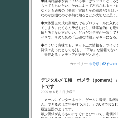
◆経済評論家が言っている事にはツッコミどころ
もってもらいたい。それによって左右されるヒト
なくとも過去の（発言）実績とその結果だけはし
なのか投機なのか事前に知ることが大切だと思う
◆大体過去の成功実績だけをプロフィールに入れ
てしまう。たくさん予想したら、確率論的にも絶
績と考えない方がいい。どれだけ予実が一致して
べきで、そのための「正確な情報」がキーになる
◆そういう意味でも、ネット上の情報も、ツイッ
発信であったとしても)も、「正確」な情報でな
「責任ある」メディアが必要だと思う。
カテゴリー:
未分類
|
62 件のコ
デジタルメモ帳「ポメラ（pomera
トです
2009 年 6 月 2 日 火曜日
「メールにインターネット、ゲームに音楽、動画
ん。できるのは文字を打つだけ。」のCMでおな
最近話題のようです。
希少価値があるものにすぐにとびついて、定価以