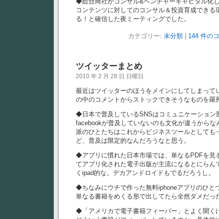
◆総合商社がコンサル&ベンチャーキャピタル化
コンテンツに対してのコンサル＆投資育成できる
る！と確信した夜ミーティングでした。
カテゴリー:
未分類
|
144 件の
ツイッターまとめ
2010 年 2 月 28 日 日曜日
最近はツイッターのほうをメインにしてしまって
の中のコメントからストックできそうなものを羅
◆日本で普及しているSNSはコミュニケーション
facebookが普及していないのも文化が違うからなんだ
派のひとたちはこれからビジネスツールとしても
ど、普及は限定的なんだろうなと思う。
◆アプリに慣れた日本市場では、単なるPDFを見
てアプリ化された電子出版が主流になるとにらん
くipad的な。デカアンドロイドもでるだろうし。
◆ちなみにウチで作った無料iphoneアプリのひと
単なる書籍をめくる形で出してたら全然ダメだっ
◆「アメリカで電子書籍フィーバー」とよく聞く