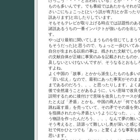
けっこう「・・・と言われている」とか「・・・
ものも多いんです。でも番組ではあたかもそれが
さいごにちょこっと(という説が有力)とか言った
説あります)と出したりしています。
そもそもテレビが取り上げる時点では話題性のあ
諸説あるうちの一番インパクトが強いものを出し
す。
やっぱり最初に聞いてしまうものを信じてしまう
もそうだった)と思うので、ちょっと一歩ひいてみ
自分が生まれる以前の事は、残された文献でしか
の文献自体が正確に事実のみを記載されたものか
及しないといけないんですが、そうなるとおもし
すよね。
よく中国の「故事」とかから派生したものも多い
「言い伝え」なので、最初にあった事実がそのま
まであるのだろう、、、と思ったりします。よく
後で全然違うことがあるように、いい意味で改良
説明するために後付けで意味を改良したケースが
たとえば「矛盾」とかも、中国の商人が「何でも
跳ね返す盾」を売っていて、その矛でその盾を突
を指摘されたから矛盾というようになった、、、
う物語を作ったんだろう、、、、なんて夢の無い
そう考えると、語源って難しいし奥が深いと感じ
社で何かひとつでも「あっ」と驚くような事実を
思います。