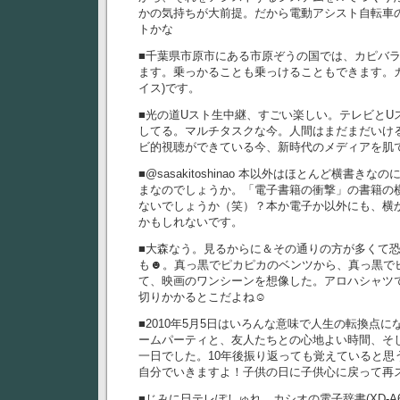
かの気持ちが大前提。だから電動アシスト自転車
トかな
■千葉県市原市にある市原ぞうの国では、カピバ
ます。乗っかることも乗っけることもできます。
イス)です。
■光の道Uスト生中継、すごい楽しい。テレビとU
してる。マルチタスクな今。人間はまだまだいける
ビ的視聴ができている今、新時代のメディアを肌
■@sasakitoshinao 本以外はほとんど横書
まなのでしょうか。「電子書籍の衝撃」の書籍の
ないでしょうか（笑）？本か電子か以外にも、横
かもしれないです。
■大森なう。見るからに＆その通りの方が多くて恐
も☻。真っ黒でピカピカのベンツから、真っ黒で
て、映画のワンシーンを想像した。アロハシャツ
切りかかるとこだよね☺
■2010年5月5日はいろんな意味で人生の転換点
ームパーティと、友人たちとの心地よい時間、そ
一日でした。10年後振り返っても覚えていると思
自分でいきますよ！子供の日に子供心に戻って再
■じみに日テレぽしゅれ。カシオの電子辞書(XD-A65