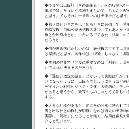
◆今までは出版社（その編集者）がその役割も担
市場では、そういう権利をまとめて、ちゃんと配
と思う。でもそれに一番近いのは出版社だと思う
◆着メロビジネスをはじめるときに勉強して、重
作隣接権、自動公衆送信権の３つ。でもあとから
権とか所有権とか、いろいろでてきた。結局これ
だろうか。
◆何が理論的に正しいかは、著作権の世界では最
は感情だと思う。著作権は「理論」じゃなく「感
◆権利の世界でリアルに重要なのは「判例」。最
かで流れが決まるのだろうな。
◆「通信と放送の融合」とかいって実際はITがテ
けになったように、出版も同じように言うほど融
を守りたい利権ビジネス・文化・人物的に、テレ
があると思うから。既存のものじゃなくて新しい
する。
◆大きな利権があると、逆にその利権に縛られて
者と出版社との権利が明確になれば過去の出版物
実際に「明確」になることが無く、結局は個別対
いくと思います。