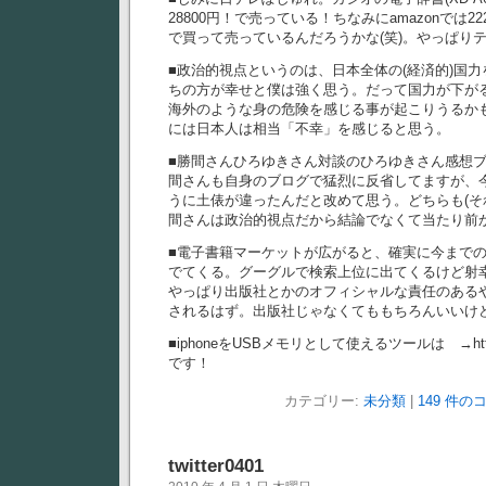
28800円！で売っている！ちなみにamazonでは2
で買って売っているんだろうかな(笑)。やっぱり
■政治的視点というのは、日本全体の(経済的)国
ちの方が幸せと僕は強く思う。だって国力が下が
海外のような身の危険を感じる事が起こりうるか
には日本人は相当「不幸」を感じると思う。
■勝間さんひろゆきさん対談のひろゆきさん感想ブログhttp:
間さんも自身のブログで猛烈に反省してますが、
うに土俵が違ったんだと改めて思う。どちらも(そ
間さんは政治的視点だから結論でなくて当たり前
■電子書籍マーケットが広がると、確実に今まで
でてくる。グーグルで検索上位に出てくるけど射
やっぱり出版社とかのオフィシャルな責任のある
されるはず。出版社じゃなくてももちろんいいけ
■iphoneをUSBメモリとして使えるツールは →http:/
です！
カテゴリー:
未分類
|
149 件の
twitter0401