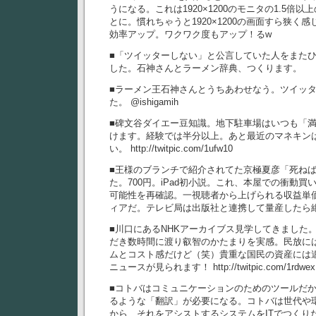
うになる。これは1920×1200のモニタの1.5倍
とに。慣れちゃうと1920×1200の画面すら狭く
効率アップ。ワクワク度もアップ！るw
■「ツイッターしない」と公言していた人をまた
した。石神さんとラーメン辞典、つくります。
■ラーメン王石神さんとうちあわせなう。ツイッ
た。 @ishigamih
■碑文谷ダイエー豆知識。地下駐車場はいつも「
けます。経験では半分以上。あと最近のマネキン
い。 http://twitpic.com/1ufw10
■王様のブランチで紹介されてた京極夏彦「死ね
た。700円。iPad初小説。これ、本屋での衝動
可能性を再確認。一視聴者から上げられる収益単
ィアだ。テレビ局は出版社と連携して量産したら
■川口にあるNHKアーカイブス見学してきました
だき数時間に渡り叡智のかたまりを実感。民放に
ムとコスト感だけど（笑）貴重な国民の資産には
ニュースが見られます！ http://twitpic.com/1rdwex
■コトバはコミュニケーションのためのツールだ
るような「翻訳」が必要になる。コトバは世代や
から、それをアシストするシステムをITでつくり