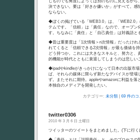
じものでも角度によっては別のものに見えるから
決できない。要は「好きか嫌いか」がすべて。感
ならない。
◆ぼくの掲げている「WEB3.0」は、「WEB2.
テムです。「信頼」は「責任」なので、オープン
す。ちなみに「責任」と「自己責任」は対義語と
◆昔は重要度は「1次情報＞n次情報」だったけれ
れてくると「信頼できる2次情報」が最も価値を
どう持つか。これには大きなスキルと、努力と、
的機能が時代とともに衰退してしまうのは悲しい
◆ipadやkindleがきっかけになって日本の出版
ば、それらの媒体に限らず新たなデバイスが登場
ず。またそれに期待。appleやamazonに利益
本独自のメディアを開発したい。
カテゴリー:
未分類
|
69 件のコ
twitter0306
2010 年 3 月 6 日 土曜日
ツイッターのツイートをまとめました。(下に行く
◆「責任」とは「説明責任」と、そのプロセスの