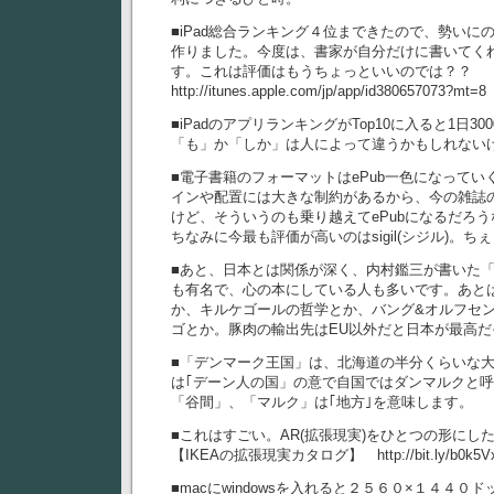
■iPad総合ランキング４位まできたので、勢いに
作りました。今度は、書家が自分だけに書いてく
す。これは評価はもうちょっといいのでは？？
http://itunes.apple.com/jp/app/id380657073?mt=8
■iPadのアプリランキングがTop10に入ると1日3
「も」か「しか」は人によって違うかもしれないけ
■電子書籍のフォーマットはePub一色になって
インや配置には大きな制約があるから、今の雑誌
けど、そういうのも乗り越えてePubになるだろ
ちなみに今最も評価が高いのはsigil(シジル)。ち
■あと、日本とは関係が深く、内村鑑三が書いた
も有名で、心の本にしている人も多いです。あと
か、キルケゴールの哲学とか、バング&オルフセ
ゴとか。豚肉の輸出先はEU以外だと日本が最高
■「デンマーク王国」は、北海道の半分くらいな
は｢デーン人の国」の意で自国ではダンマルクと
「谷間」、「マルク」は｢地方｣を意味します。
■これはすごい。AR(拡張現実)をひとつの形にし
【IKEAの拡張現実カタログ】 http://bit.ly/b0k5V
■macにwindowsを入れると２５６０×１４４０ドッ