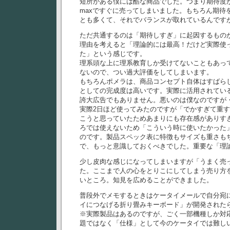
短所がある僕には酷な商品でした。つまり期待度
maxですぐに売ってしまいました。もちろん期待
とも多くて、それでバランスが取れているんです
ただ共通するのは「期待しすぎ」に起因するもの
理由を考えると「理論的には最高！だけど実際使
た」という感じです。
理系頭な上に理系教育しか受けてないこともあっ
ないので、つい過大評価をしてしまいます。
もちろんポメラは、商品コンセプト自体はすばら
としての完成度は高いです。実際に活用されてい
誇大広告でもありません。悪いのは僕なのですが
実際2日ほど使ってみたのですが「でかすぎて重
こうと思っていたためあまりにも存在感がありす
ろでは使えないため「こういう時に使いたかった
のです。製品スペック表に特徴もサイズも重さも
で、もっと意識しておくべきでした。重要な「理
少し皮肉な感じになってしまいますが「うまく売
た。ここまで人の心をとりこにしてしまう売り方
いところ。知見を広めることができました。
普段外でメモするときはケータイメールで自分宛
イにつなげる折り畳みキーボード」が開発された
※実際製品はあるのですが、ごく一部機種しか対
題ではなく「仕様」として今のケータイでは難し