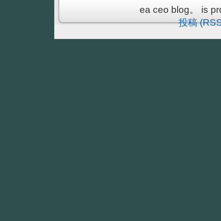
ea ceo blog。 is p
投稿 (RSS