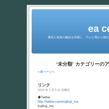
ea c
通信と放送の融合を目指し、テレビ局から独立
‘未分類’ カテゴリーの
« 前ページへ
リンク
2015 年 1 月 5 日 月曜日
◆Twitter
http://twitter.com/kojikoji_ma
kojikoji_ma