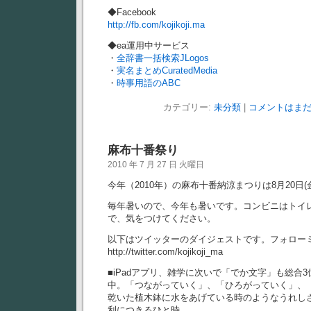
◆Facebook
http://fb.com/kojikoji.ma
◆ea運用中サービス
・
全辞書一括検索JLogos
・
実名まとめCuratedMedia
・
時事用語のABC
カテゴリー:
未分類
|
コメントはまだ
麻布十番祭り
2010 年 7 月 27 日 火曜日
今年（2010年）の麻布十番納涼まつりは8月20日(金
毎年暑いので、今年も暑いです。コンビニはトイ
で、気をつけてください。
以下はツイッターのダイジェストです。フォロ
http://twitter.com/kojikoji_ma
■iPadアプリ、雑学に次いで「でか文字」も総合
中。「つながっていく」、「ひろがっていく」、
乾いた植木鉢に水をあげている時のようなうれし
利につきるひと時。