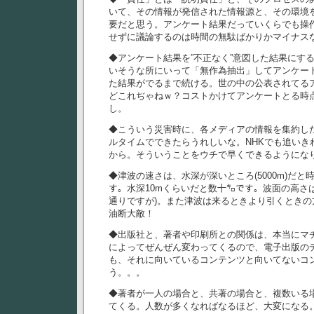
いて、その情報が発信された情報源と、その環境
要だと思う。アンケート結果だっていくらでも操
せずに議論するのは時間の無駄ばかりかマイナス
◆アンケート結果を”不正なく”意図した結果にす
いそうな所にいって「無作為抽出」してアンケー
た結果がでるまで続ける。世の中の公表されてる
どこれぢゃねｗ？コストかけてアンケートとる時
し。
◆こういう災害時に、各メディアの情報を集約し
ルタイムでできたらうれしいな。NHKでも追いき
から。そういうことをウチで早くできるようにな
◆津波の速さは、水深が深いところ(5000m)だと
す。水深10mくらいだと数十㌔です。波面の高さ
通りですが)。また津波は来るときより引くとき
油断大敵！
◆出版社と、著者や印刷所との関係は、本当にマ
によってぜんぜん変わってくるので、電子出版の
も、それに向いているコンテンツと向いてないコ
う。。。
◆著者が一人の場合と、共著の場合と、複数いる
てくる。人数が多くなればなるほど、大変になる