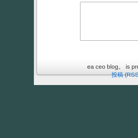
ea ceo blog。 is p
投稿 (RSS