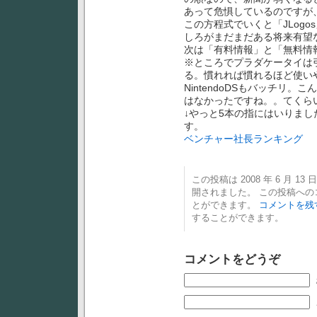
あって危惧しているのですが
この方程式でいくと「JLog
しろがまだまだある将来有望
次は「有料情報」と「無料情
※ところでプラダケータイは
る。慣れれば慣れるほど使い
NintendoDSもバッチリ
はなかったですね。。てくらい
↓やっと5本の指にはいりま
す。
ベンチャー社長ランキング
この投稿は 2008 年 6 月 13 日
開されました。 この投稿へ
とができます。
コメントを残
することができます。
コメントをどうぞ