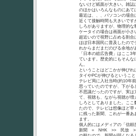
ないけど紙面が大きい。雑誌
のほかはいろんなものにあて
最近は、、、パソコンの場合
近くて接触時間も大きいです
しろがありますが、物理的な制
ケータイの場合は画面が小さ
超近いので視野に占める割合
ほぼ日本国民に普及したので
れからまだまだのびる余地が
「日本の総広告費」はここ3年く
ています。歴史的にもそんな
ん。
ということはどこかが伸びれ
タイやPCが伸びるというこ
テレビ局に入社当時(約10年
思っていたのですが、下がる
不思議だったのですが、実は
て、視聴も、ながら視聴が増
しろとしてありました。ここ
たので、テレビは想像ほど早
に残った新聞、これが一番あ
ます。
個人的にはメディアの「信頼度
新聞 = NHK >> 民放 
の順なので、新聞が弱くなる