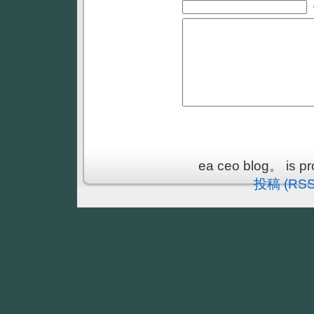
ea ceo blog。 is p
投稿 (RSS