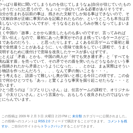
やっぱり最初に聞いてしまうものを信じてしまうなぁ(自分が信じていたもの
もそうだった)と思うので、ちょっと一歩ひいてみる必要がありそうです。
自分が生まれる以前の事は、残された文献でしか知る事はできないので、そ
の文献自体が正確に事実のみを記載されたものか、というところも本当は言
及しないといけないんですが、そうなるとおもしろみが無くなってしまいま
すよね。
よく中国の「故事」とかから派生したものも多いのですが、言ってみれば
「言い伝え」なので、最初にあった事実がそのまま残っているケースがどこ
まであるのだろう、、、と思ったりします。よくある伝言ゲームで最初と最
後で全然違うことがあるように、いい意味で改良をしていく課程で、うまく
説明するために後付けで意味を改良したケースが多いはずです。
たとえば「矛盾」とかも、中国の商人が「何でも突き通す矛」と「すべてを
跳ね返す盾」を売っていて、その矛でその盾を突いたらどうなるかという事
を指摘されたから矛盾というようになった、、、とかは、まぁ実際はそうい
う物語を作ったんだろう、、、、なんて夢の無いことを・・・。
そう考えると、語源って難しいし奥が深いと感じる今日この頃です。この会
社で何かひとつでも「あっ」と驚くような事実を掘り起こせたらな・・・と
思います。
ひとつ思うのは「コブとりじいさん」は、伝言ゲームの課程で、オリジナル
は「小太りじいさん」という言葉から、おもしろく改良されたのではないか
とにらんでいます。
この投稿は 2009 年 2 月 3 日 火曜日 2:23 PM に
未分類
カテゴリーに公開されました。
この投稿へのコメントは
RSS 2.0
フィードで購読することができます。
コメントを残
すか
、ご自分のサイトから
トラックバック
することができます。